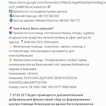
https://docs.google.com/forms/d/e/1FAIpQLSegWb4zK3pEmG9Gjg
UUV_mNBFQkuw/viewform
Связаться с координаторами центра:
Алексей Нерода +48 729 560 003
Пастор церкви: Михаил Балога +48 502 760 777
Чем я могу быть полезен?
Принести полотенца, постельное белье, пледы, одеяла,
подушки или средства личной гигиены в офис центра по
адресу:
Waliców 25/5, Warszawa
Физическая помощь: транспорт, жильё, помощь с
готовкой еды, легализация и документы для
новоприбывших.
Финансовая помощь: Пожертвовать любую сумму
наличными или на банковский счёт церкви Библейской
Церкви в Варшаве.
Назначение: Ukraina
Название: ROSYJSKOJĘZYCZNY ZBÓR KOŚCIOŁA
CHRZEŚCIJAN BAPTYSTÓW
Номер счета: 28 1600 1462 1812 0777 9000 0004
27.02.22
Будет проводится дополнительный
добровольный финансовый сбор на формирование
центра помощи беженцам во время богослужения на