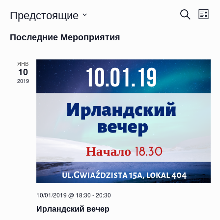
Поиск
Предстоящие
Меро
Поиск
Спи
и
прос
Выбрать
нави
просмотр
Последние Мероприятия
дату.
Мероприя
навигации
ЯНВ
10
2019
10/01/2019 @ 18:30
-
20:30
Ирландский вечер