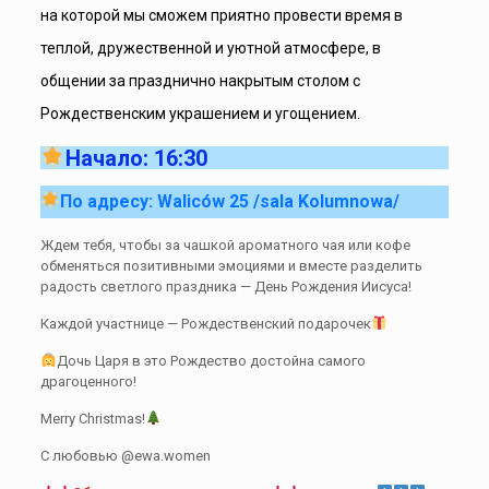
на которой мы сможем приятно провести время в
теплой, дружественной и уютной атмосфере, в
общении за празднично накрытым столом с
Рождественским украшением и угощением.
Начало: 16:30
По адресу: Waliców 25 /sala Kolumnowa/
Ждем тебя, чтобы за чашкой ароматного чая или кофе
обменяться позитивными эмоциями и вместе разделить
радость светлого праздника — День Рождения Иисуса!
Каждой участнице — Рождественский подарочек
Дочь Царя в это Рождество достойна самого
драгоценного!
Merry Christmas!
С любовью @ewa.women