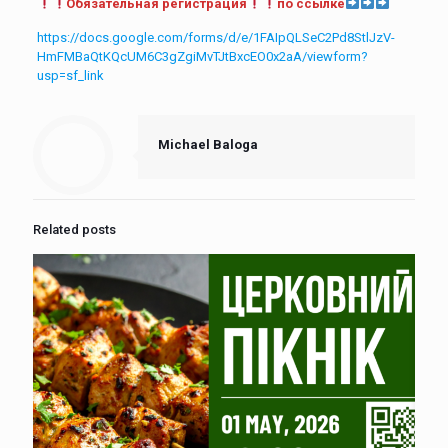
Обязательная регистрация
по ссылке
https://docs.google.com/forms/d/e/1FAIpQLSeC2Pd8StlJzV-
HmFMBaQtKQcUM6C3gZgiMvTJtBxcEO0x2aA/viewform?
usp=sf_link
Michael Baloga
Related posts