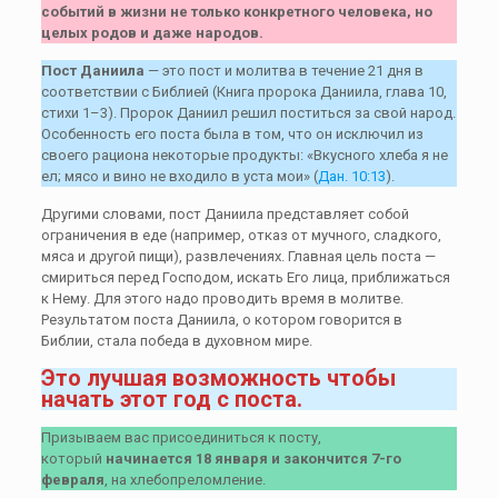
событий в жизни не только конкретного человека, но
целых родов и даже народов.
Пост Даниила
— это пост и молитва в течение 21 дня в
соответствии с Библией (Книга пророка Даниила, глава 10,
стихи 1–3). Пророк Даниил решил поститься за свой народ.
Особенность его поста была в том, что он исключил из
своего рациона некоторые продукты: «Вкусного хлеба я не
ел; мясо и вино не входило в уста мои» (
Дан. 10:13
).
Другими словами, пост Даниила представляет собой
ограничения в еде (например, отказ от мучного, сладкого,
мяса и другой пищи), развлечениях. Главная цель поста —
смириться перед Господом, искать Его лица, приближаться
к Нему. Для этого надо проводить время в молитве.
Результатом поста Даниила, о котором говорится в
Библии, стала победа в духовном мире.
Это лучшая возможность чтобы
начать этот год с поста.
Призываем вас присоединиться к посту,
который
начинается 18 января и закончится 7-го
февраля
, на хлебопреломление.