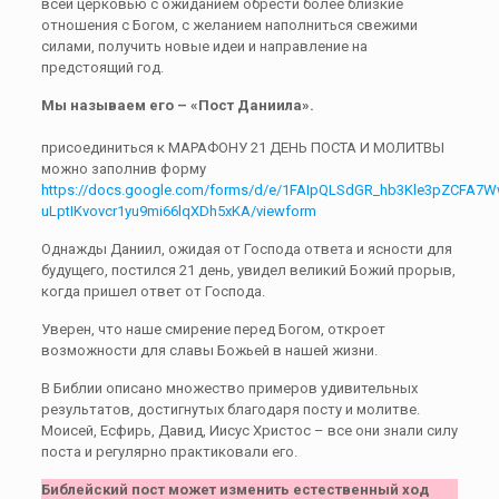
всей церковью с ожиданием обрести более близкие
отношения с Богом, с желанием наполниться свежими
силами, получить новые идеи и направление на
предстоящий год.
Мы называем его – «Пост Даниила».
присоединиться к МАРАФОНУ 21 ДЕНЬ ПОСТА И МОЛИТВЫ
можно заполнив форму
https://docs.google.com/forms/d/e/1FAIpQLSdGR_hb3Kle3pZCFA7W
uLptIKvovcr1yu9mi66lqXDh5xKA/viewform
Однажды Даниил, ожидая от Господа ответа и ясности для
будущего, постился 21 день, увидел великий Божий прорыв,
когда пришел ответ от Господа.
Уверен, что наше смирение перед Богом, откроет
возможности для славы Божьей в нашей жизни.
В Библии описано множество примеров удивительных
результатов, достигнутых благодаря посту и молитве.
Моисей, Есфирь, Давид, Иисус Христос – все они знали силу
поста и регулярно практиковали его.
Библейский пост может изменить естественный ход