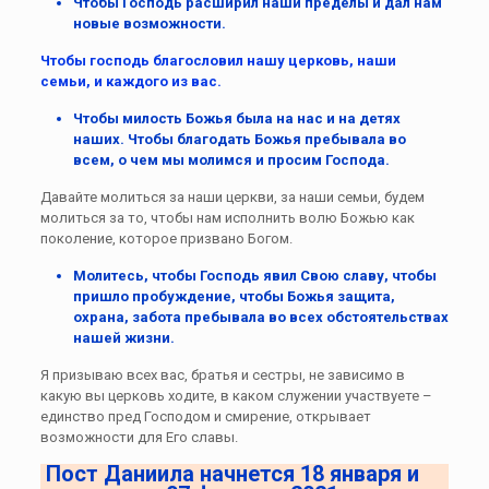
Чтобы Господь расширил наши пределы и дал нам
новые возможности.
Чтобы господь благословил нашу церковь, наши
семьи, и каждого из вас.
Чтобы милость Божья была на нас и на детях
наших. Чтобы благодать Божья пребывала во
всем, о чем мы молимся и просим Господа.
Давайте молиться за наши церкви, за наши семьи, будем
молиться за то, чтобы нам исполнить волю Божью как
поколение, которое призвано Богом.
Молитесь, чтобы Господь явил Свою славу, чтобы
пришло пробуждение, чтобы Божья защита,
охрана, забота пребывала во всех обстоятельствах
нашей жизни.
Я призываю всех вас, братья и сестры, не зависимо в
какую вы церковь ходите, в каком служении участвуете –
единство пред Господом и смирение, открывает
возможности для Его славы.
Пост Даниила начнется 1
8
января и