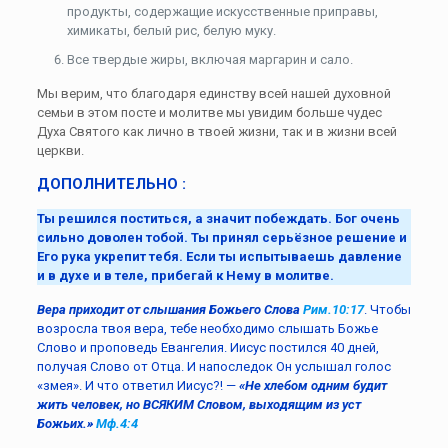
продукты, содержащие искусственные приправы,
химикаты, белый рис, белую муку.
Все твердые жиры, включая маргарин и сало.
Мы верим, что благодаря единству всей нашей духовной
семьи в этом посте и молитве мы увидим больше чудес
Духа Святого как лично в твоей жизни, так и в жизни всей
церкви.
ДОПОЛНИТЕЛЬНО :
Ты решился поститься, а значит побеждать. Бог очень
сильно доволен тобой. Ты принял серьёзное решение и
Его рука укрепит тебя. Если ты испытываешь давление
и в духе и в теле, прибегай к Нему в молитве.
Вера приходит от слышания Божьего Слова
Рим.10:17
. Чтобы
возросла твоя вера, тебе необходимо слышать Божье
Слово и проповедь Евангелия. Иисус постился 40 дней,
получая Слово от Отца. И напоследок Он услышал голос
«змея». И что ответил Иисус?! —
«Не хлебом одним будит
жить человек, но ВСЯКИМ Словом, выходящим из уст
Божьих.»
Мф.4:4