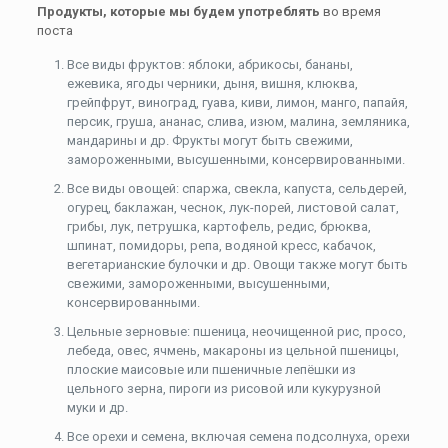
Продукты, которые мы будем употреблять
во время
поста
Все виды фруктов: яблоки, абрикосы, бананы,
ежевика, ягоды черники, дыня, вишня, клюква,
грейпфрут, виноград, гуава, киви, лимон, манго, папайя,
персик, груша, ананас, слива, изюм, малина, земляника,
мандарины и др. Фрукты могут быть свежими,
замороженными, высушенными, консервированными.
Все виды овощей: спаржа, свекла, капуста, сельдерей,
огурец, баклажан, чеснок, лук-порей, листовой салат,
грибы, лук, петрушка, картофель, редис, брюква,
шпинат, помидоры, репа, водяной кресс, кабачок,
вегетарианские булочки и др. Овощи также могут быть
свежими, замороженными, высушенными,
консервированными.
Цельные зерновые: пшеница, неочищенной рис, просо,
лебеда, овес, ячмень, макароны из цельной пшеницы,
плоские маисовые или пшеничные лепёшки из
цельного зерна, пироги из рисовой или кукурузной
муки и др.
Все орехи и семена, включая семена подсолнуха, орехи