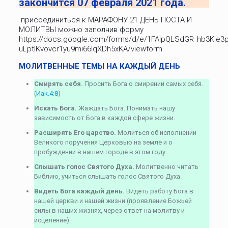
закончится 0
7
февраля 20
21
года.
присоединиться к МАРАФОНУ 21 ДЕНЬ ПОСТА И
МОЛИТВЫ можно заполнив форму
https://docs.google.com/forms/d/e/1FAIpQLSdGR_hb3Kle
uLptIKvovcr1yu9mi66lqXDh5xKA/viewform
МОЛИТВЕННЫЕ ТЕМЫ НА КАЖДЫЙ ДЕНЬ
Смирять себя.
Просить Бога о смирении самых себя.
(
Иак.4:8
)
Искать Бога.
Жаждать Бога. Понимать нашу
зависимость от Бога в каждой сфере жизни.
Расширять Его царство.
Молиться об исполнении
Великого поручения Церковью на земле и о
пробуждении в нашем городе в этом году.
Слышать голос Святого Духа.
Молитвенно читать
Библию, учиться слышать голос Святого Духа.
Видеть Бога каждый день.
Видеть работу Бога в
нашей церкви и нашей жизни (проявление Божьей
силы в наших жизнях, через ответ на молитву и
исцеление).