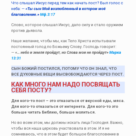
Что слышал Иисус перед тем как начать пост? Был голос с
неба: —
«Ты сын Мой возлюбленный в котором моё
благоволение.»
Мф.3:17
Слово, которое слышал Иисус, дало силу и стало оружием
против дьявола.
Наше желание, чтобы мы, как Тело Христа испытывали
постоянный голод по Божьему Слову. Господь говорит:
—
«… небо и земля пройдут, но Слова мои не пройдут»
Марка
13:31
СЫН БОЖИЙ ПОСТИЛСЯ, ПОТОМУ ЧТО ОН ЗНАЛ, ЧТО
ВСЕ ДУХОВНЫЕ ВЕЩИ ВЫСВОБОЖДАЮТСЯ ЧЕРЕЗ ПОСТ.
КАК МНОГО НАМ НАДО ПОСВЯЩАТЬ
СЕБЯ ПОСТУ?
Для кого-то пост – это отказаться от вкусной еды, мяса.
Для кого-то отказаться от интернета. Для кого-то это
больше читать Библию, больше молиться.
Но во всем этом, мы должны искать лица Господня. Важно,
чтобы вся наша церковь участвовала в этом. И я не
сомневаюсь, что в этом будет большое благословение в